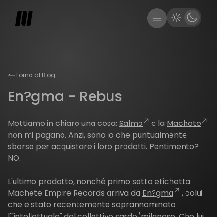
Torna al Blog
En?gma - Rebus
Mettiamo in chiaro una cosa:
Salmo
e la
Machete
non mi pagano. Anzi, sono io che puntualmente
sborso per acquistare i loro prodotti. Pentimento?
NO.
L'ultimo prodotto, nonché primo sotto etichetta
Machete Empire Records arriva da
En?gma
, colui
che è stato recentemente soprannominato
l'"intellettuale" del collettivo sardo/milanese. Che lui